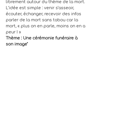
librement autour du thème de la mort.
L’idée est simple : venir s’asseoir, 
écouter, échanger, recevoir des infos 
parler de la mort sans tabou car la 
mort, « plus on en parle, moins on en a 
peur ! »
Thème : Une cérémonie funéraire à 
son image"
Avec Delphine Freiss, thanadoula, 
professionnelle de l’accompagnement 
de fin de vie et du deuil certifiée 
Couleur Plume.
La participation est de 10€ ou plus 
selon vos possibilités.
Renseignements et inscriptions : 
06.41.66.98.26 ou 
delphine.freiss@gmail.com
Association
Couleur Plume
© 2024 -
-